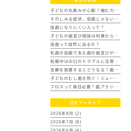
子どもの丸飲みが心配？噛む力を育み歯並びを整える家庭の習慣
そのしみる症状、虫歯じゃないかも？知覚過敏について
虫歯になりにくい人って？
子どもの歯並び相談は何歳から？歯科医師が教える受診タイミングの目安
虫歯って自然に治るの？
乳歯の虫歯で永久歯の歯並びがガタガタに？ママの不安に歯科医が回答
妊娠中はお口のトラブルに注意！今日からできる虫歯・歯周病予防
舌癖を放置するとどうなる？歯並びや顎への影響を歯科医師が解説
子どものむし歯を防ぐ！ジュース飲み過ぎの3つの対策｜豊田市
フロスって毎日必要？歯ブラシだけでは落とせない汚れとは
月別アーカイブ
2026年8月 (2)
2026年7月 (8)
2026年6月 (6)