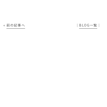
«
前の記事へ
│
BLOG一覧
│