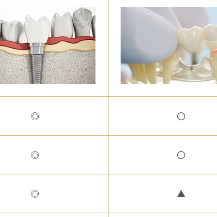
◎
〇
◎
〇
◎
▲