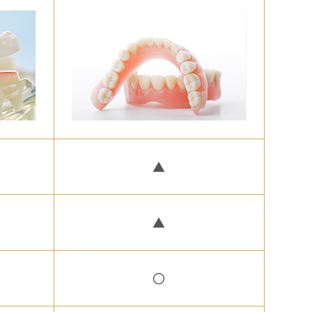
▲
▲
〇