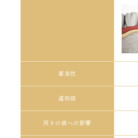
審美性
違和感
周りの歯への
影響