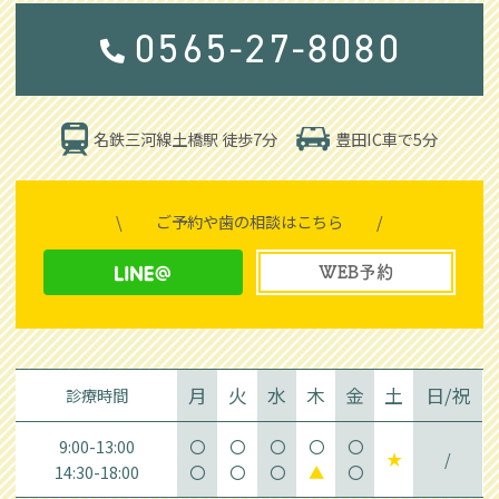
0565-27-8080
豊田IC車で5分
名鉄三河線土橋駅 徒歩7分
\
ご予約や歯の相談はこちら
/
WEB予約
月
火
水
木
金
土
日/祝
診療時間
9:00-13:00
〇
〇
〇
〇
〇
★
/
14:30-18:00
〇
〇
〇
▲
〇