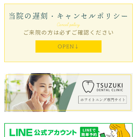
7/23(木)
は、院内ミーティングのため
午後の診
療は休診
となります。
当院の遅刻・キャンセルポリシー
ご迷惑おかけしますが、よろしくお願いしま
す。
ご来院の方は必ずご確認ください
2026.05.31
診療報酬改定に伴い、6/1より同じ治療内容で
も保険診療にかかる費用の窓口負担額が一部変
更となります。
何卒ご理解いただきますよう、よろしくお願い
します。
ご不明点はお気軽にお尋ねください。
2026.04.21
6月より、口腔外科医が月2日ほど出勤します。
出勤日についてはHPカレンダーを参照、もし