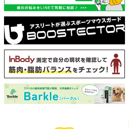
くはお電話・LINEしてください。
2026.04.20
4/29(水)〜5/6(水)
は
GW休診
となります。
休診中、予約や歯の相談事等、LINEやメール
にて確認次第お返事いたします。
休診時は、トヨタ地域医療センターの休日救急
をご利用ください。
ご迷惑おかけしますが、よろしくお願いしま
す。