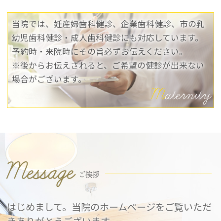
当院では、妊産婦歯科健診、企業歯科健診、
市の乳
幼児歯科健診・成人歯科健診にも対応しています。
予約時・来院時にその旨必ずお伝えください。
※後からお伝えされると、ご希望の健診が出来ない
場合がございます。
M
aternity
Message
ご挨拶
はじめまして。
当院のホームページをご覧いただ