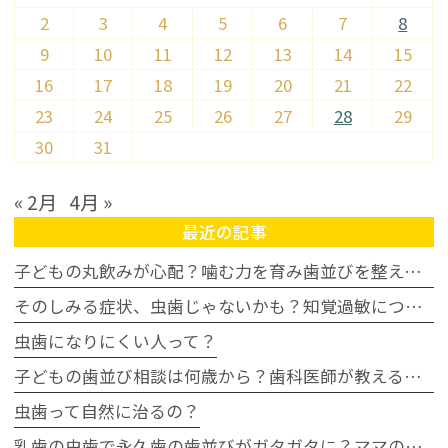
2
3
4
5
6
7
8
9
10
11
12
13
14
15
16
17
18
19
20
21
22
23
24
25
26
27
28
29
30
31
« 2月
4月 »
最近の記事
子どもの丸飲みが心配？噛む力を育み歯並びを整える家庭の習慣
そのしみる症状、虫歯じゃないかも？知覚過敏について
虫歯になりにくい人って？
子どもの歯並び相談は何歳から？歯科医師が教える受診タイミングの目安
虫歯って自然に治るの？
乳歯の虫歯で永久歯の歯並びがガタガタに？ママの不安に歯科医が回答