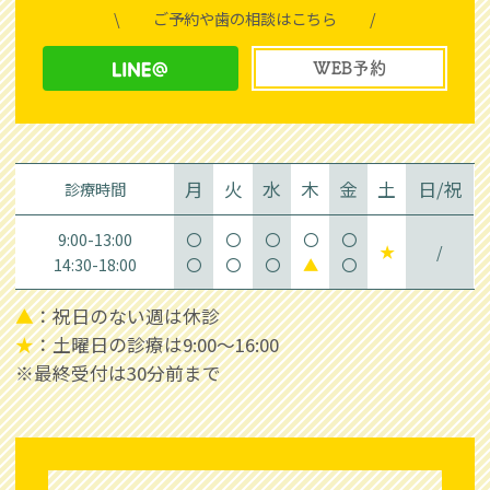
\
ご予約や歯の相談はこちら
/
WEB予約
月
火
水
木
金
土
日/祝
診療時間
9:00-13:00
〇
〇
〇
〇
〇
★
/
14:30-18:00
〇
〇
〇
▲
〇
▲
：祝日のない週は休診
★
：土曜日の診療は9:00～16:00
※最終受付は30分前まで