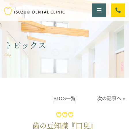
トピックス
Blog
│
BLOG一覧
│
次の記事へ
»
歯の豆知識『口臭』