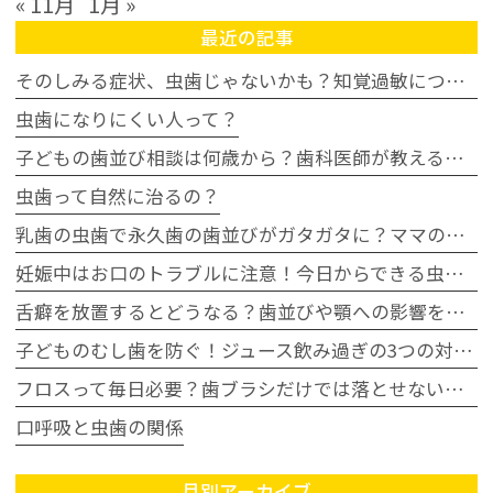
« 11月
1月 »
最近の記事
そのしみる症状、虫歯じゃないかも？知覚過敏について
虫歯になりにくい人って？
子どもの歯並び相談は何歳から？歯科医師が教える受診タイミングの目安
虫歯って自然に治るの？
乳歯の虫歯で永久歯の歯並びがガタガタに？ママの不安に歯科医が回答
妊娠中はお口のトラブルに注意！今日からできる虫歯・歯周病予防
舌癖を放置するとどうなる？歯並びや顎への影響を歯科医師が解説
子どものむし歯を防ぐ！ジュース飲み過ぎの3つの対策｜豊田市
フロスって毎日必要？歯ブラシだけでは落とせない汚れとは
口呼吸と虫歯の関係
月別アーカイブ