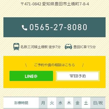
〒471-0842
愛知県豊田市土橋町7-8-4
0565-27-8080
豊田IC車で5分
名鉄三河線土橋駅 徒歩7分
\
ご予約や歯の相談はこちら
/
WEB予約
月
火
水
木
金
土
日/祝
診療時間