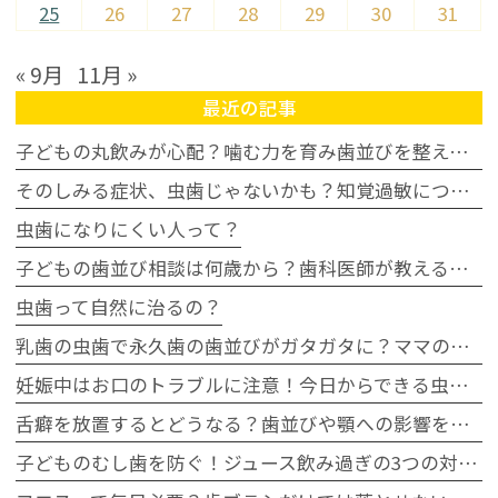
25
26
27
28
29
30
31
« 9月
11月 »
最近の記事
子どもの丸飲みが心配？噛む力を育み歯並びを整える家庭の習慣
そのしみる症状、虫歯じゃないかも？知覚過敏について
虫歯になりにくい人って？
子どもの歯並び相談は何歳から？歯科医師が教える受診タイミングの目安
虫歯って自然に治るの？
乳歯の虫歯で永久歯の歯並びがガタガタに？ママの不安に歯科医が回答
妊娠中はお口のトラブルに注意！今日からできる虫歯・歯周病予防
舌癖を放置するとどうなる？歯並びや顎への影響を歯科医師が解説
子どものむし歯を防ぐ！ジュース飲み過ぎの3つの対策｜豊田市