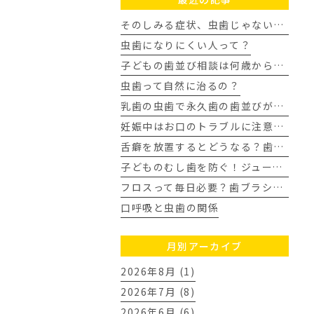
そのしみる症状、虫歯じゃないかも？知覚過敏について
虫歯になりにくい人って？
子どもの歯並び相談は何歳から？歯科医師が教える受診タイミングの目安
虫歯って自然に治るの？
乳歯の虫歯で永久歯の歯並びがガタガタに？ママの不安に歯科医が回答
妊娠中はお口のトラブルに注意！今日からできる虫歯・歯周病予防
舌癖を放置するとどうなる？歯並びや顎への影響を歯科医師が解説
子どものむし歯を防ぐ！ジュース飲み過ぎの3つの対策｜豊田市
フロスって毎日必要？歯ブラシだけでは落とせない汚れとは
口呼吸と虫歯の関係
月別アーカイブ
2026年8月 (1)
2026年7月 (8)
2026年6月 (6)