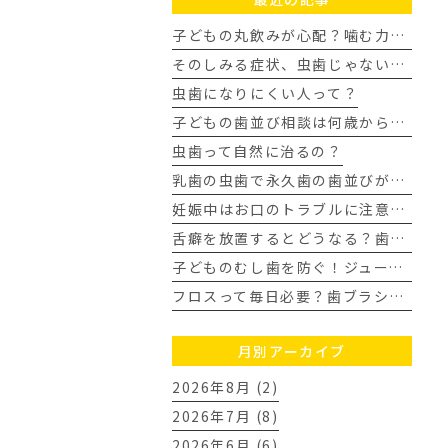
子どもの丸飲みが心配？噛む力を育み歯並びを整える家庭の習慣
そのしみる症状、虫歯じゃないかも？知覚過敏について
虫歯になりにくい人って？
子どもの歯並び相談は何歳から？歯科医師が教える受診タイミングの目安
虫歯って自然に治るの？
乳歯の虫歯で永久歯の歯並びがガタガタに？ママの不安に歯科医が回答
妊娠中はお口のトラブルに注意！今日からできる虫歯・歯周病予防
舌癖を放置するとどうなる？歯並びや顎への影響を歯科医師が解説
子どものむし歯を防ぐ！ジュース飲み過ぎの3つの対策｜豊田市
フロスって毎日必要？歯ブラシだけでは落とせない汚れとは
月別アーカイブ
2026年8月 (2)
2026年7月 (8)
2026年6月 (6)