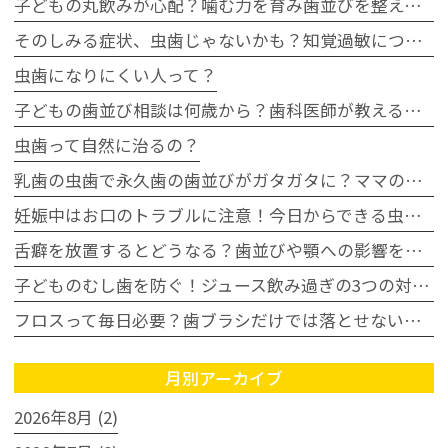
子どもの丸飲みが心配？噛む力を育み歯並びを整える家庭の習慣
そのしみる症状、虫歯じゃないかも？知覚過敏について
虫歯になりにくい人って？
子どもの歯並び相談は何歳から？歯科医師が教える受診タイミングの目安
虫歯って自然に治るの？
乳歯の虫歯で永久歯の歯並びがガタガタに？ママの不安に歯科医が回答
妊娠中はお口のトラブルに注意！今日からできる虫歯・歯周病予防
舌癖を放置するとどうなる？歯並びや顎への影響を歯科医師が解説
子どものむし歯を防ぐ！ジュース飲み過ぎの3つの対策｜豊田市
フロスって毎日必要？歯ブラシだけでは落とせない汚れとは
月別アーカイブ
2026年8月 (2)