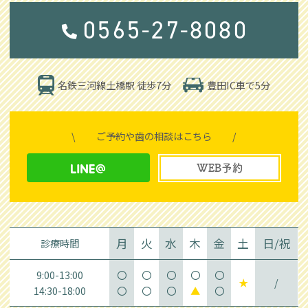
0565-27-8080
豊田IC車で5分
名鉄三河線土橋駅 徒歩7分
\
ご予約や歯の相談はこちら
/
WEB予約
月
火
水
木
金
土
日/祝
診療時間
9:00-13:00
〇
〇
〇
〇
〇
★
/
14:30-18:00
〇
〇
〇
▲
〇