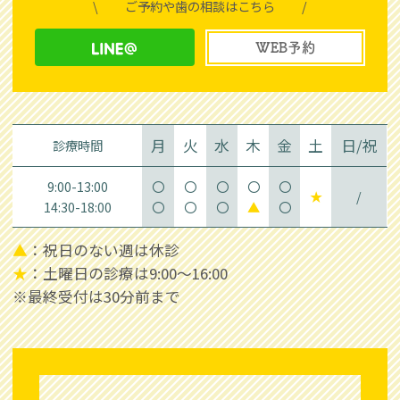
\
ご予約や歯の相談はこちら
/
WEB予約
月
火
水
木
金
土
日/祝
診療時間
9:00-13:00
〇
〇
〇
〇
〇
★
/
14:30-18:00
〇
〇
〇
▲
〇
▲
：祝日のない週は休診
★
：土曜日の診療は9:00～16:00
※最終受付は30分前まで