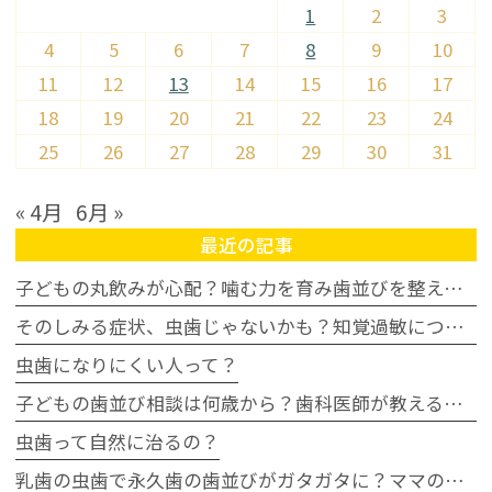
1
2
3
4
5
6
7
8
9
10
11
12
13
14
15
16
17
18
19
20
21
22
23
24
25
26
27
28
29
30
31
« 4月
6月 »
最近の記事
子どもの丸飲みが心配？噛む力を育み歯並びを整える家庭の習慣
そのしみる症状、虫歯じゃないかも？知覚過敏について
虫歯になりにくい人って？
子どもの歯並び相談は何歳から？歯科医師が教える受診タイミングの目安
虫歯って自然に治るの？
乳歯の虫歯で永久歯の歯並びがガタガタに？ママの不安に歯科医が回答