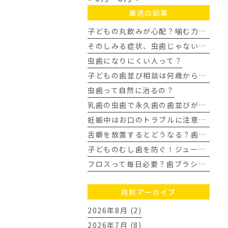
最近の記事
子どもの丸飲みが心配？噛む力を育み歯並びを整える家庭の習慣
そのしみる症状、虫歯じゃないかも？知覚過敏について
虫歯になりにくい人って？
子どもの歯並び相談は何歳から？歯科医師が教える受診タイミングの目安
虫歯って自然に治るの？
乳歯の虫歯で永久歯の歯並びがガタガタに？ママの不安に歯科医が回答
妊娠中はお口のトラブルに注意！今日からできる虫歯・歯周病予防
舌癖を放置するとどうなる？歯並びや顎への影響を歯科医師が解説
子どものむし歯を防ぐ！ジュース飲み過ぎの3つの対策｜豊田市
フロスって毎日必要？歯ブラシだけでは落とせない汚れとは
月別アーカイブ
2026年8月 (2)
2026年7月 (8)