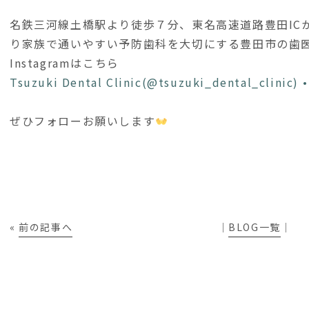
名鉄三河線土橋駅より徒歩７分、東名高速道路豊田IC
り家族で通いやすい予防歯科を大切にする豊田市の歯医
Instagramはこちら
Tsuzuki Dental Clinic(@tsuzuki_dental_clini
ぜひフォローお願いします
«
前の記事へ
│
BLOG一覧
│