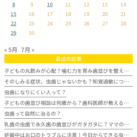
8
9
10
11
12
13
14
15
16
17
18
19
20
21
22
23
24
25
26
27
28
29
30
« 5月
7月 »
最近の記事
子どもの丸飲みが心配？噛む力を育み歯並びを整える家庭の習慣
そのしみる症状、虫歯じゃないかも？知覚過敏について
虫歯になりにくい人って？
子どもの歯並び相談は何歳から？歯科医師が教える受診タイミングの目安
虫歯って自然に治るの？
乳歯の虫歯で永久歯の歯並びがガタガタに？ママの不安に歯科医が回答
妊娠中はお口のトラブルに注意！今日からできる虫歯・歯周病予防