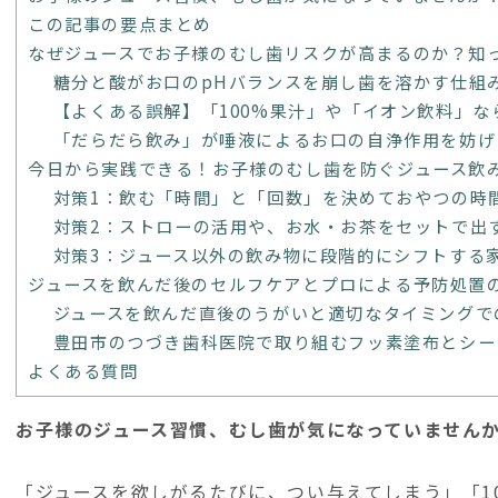
この記事の要点まとめ
なぜジュースでお子様のむし歯リスクが高まるのか？知
糖分と酸がお口のpHバランスを崩し歯を溶かす仕組
【よくある誤解】「100%果汁」や「イオン飲料」な
「だらだら飲み」が唾液によるお口の自浄作用を妨げ
今日から実践できる！お子様のむし歯を防ぐジュース飲
対策1：飲む「時間」と「回数」を決めておやつの時
対策2：ストローの活用や、お水・お茶をセットで出
対策3：ジュース以外の飲み物に段階的にシフトする
ジュースを飲んだ後のセルフケアとプロによる予防処置
ジュースを飲んだ直後のうがいと適切なタイミングで
豊田市のつづき歯科医院で取り組むフッ素塗布とシー
よくある質問
お子様のジュース習慣、むし歯が気になっていません
「ジュースを欲しがるたびに、つい与えてしまう」「1