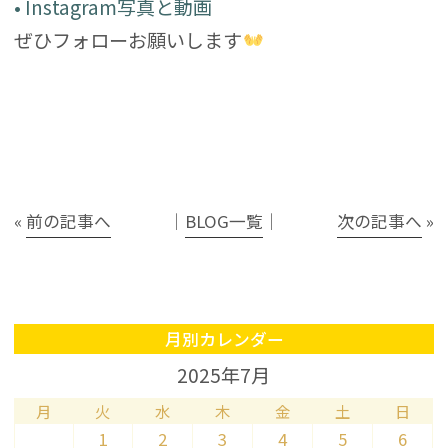
• Instagram写真と動画
ぜひフォローお願いします
«
前の記事へ
│
BLOG一覧
│
次の記事へ
»
月別カレンダー
2025年7月
月
火
水
木
金
土
日
1
2
3
4
5
6