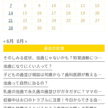
7
8
9
10
11
12
13
14
15
16
17
18
19
20
21
22
23
24
25
26
27
28
29
30
31
« 6月
8月 »
最近の記事
そのしみる症状、虫歯じゃないかも？知覚過敏について
虫歯になりにくい人って？
子どもの歯並び相談は何歳から？歯科医師が教える受診タイミングの目安
虫歯って自然に治るの？
乳歯の虫歯で永久歯の歯並びがガタガタに？ママの不安に歯科医が回答
妊娠中はお口のトラブルに注意！今日からできる虫歯・歯周病予防