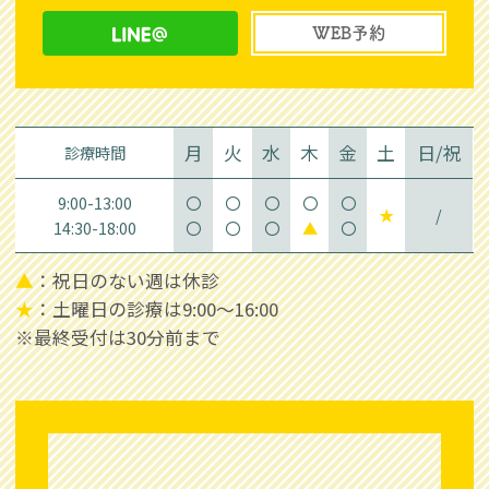
WEB予約
月
火
水
木
金
土
日/祝
診療時間
9:00-13:00
〇
〇
〇
〇
〇
★
/
14:30-18:00
〇
〇
〇
▲
〇
▲
：祝日のない週は休診
★
：土曜日の診療は9:00～16:00
※最終受付は30分前まで