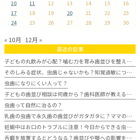
10
11
12
13
14
15
16
17
18
19
20
21
22
23
24
25
26
27
28
29
30
« 10月
12月 »
最近の記事
子どもの丸飲みが心配？噛む力を育み歯並びを整える家庭の習慣
そのしみる症状、虫歯じゃないかも？知覚過敏について
虫歯になりにくい人って？
子どもの歯並び相談は何歳から？歯科医師が教える受診タイミングの目安
虫歯って自然に治るの？
乳歯の虫歯で永久歯の歯並びがガタガタに？ママの不安に歯科医が回答
妊娠中はお口のトラブルに注意！今日からできる虫歯・歯周病予防
舌癖を放置するとどうなる？歯並びや顎への影響を歯科医師が解説