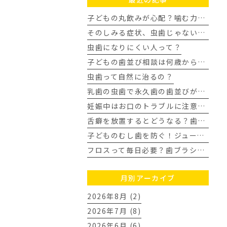
子どもの丸飲みが心配？噛む力を育み歯並びを整える家庭の習慣
そのしみる症状、虫歯じゃないかも？知覚過敏について
虫歯になりにくい人って？
子どもの歯並び相談は何歳から？歯科医師が教える受診タイミングの目安
虫歯って自然に治るの？
乳歯の虫歯で永久歯の歯並びがガタガタに？ママの不安に歯科医が回答
妊娠中はお口のトラブルに注意！今日からできる虫歯・歯周病予防
舌癖を放置するとどうなる？歯並びや顎への影響を歯科医師が解説
子どものむし歯を防ぐ！ジュース飲み過ぎの3つの対策｜豊田市
フロスって毎日必要？歯ブラシだけでは落とせない汚れとは
月別アーカイブ
2026年8月 (2)
2026年7月 (8)
2026年6月 (6)